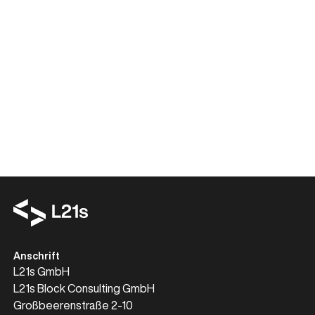
Gemeinsam bringen wir auch
Ihre
digitale Plattform
auf das
nächste Level!
Lade Calendly-Integration
Anschrift
L21s GmbH
L21s Block Consulting GmbH
Großbeerenstraße 2-10